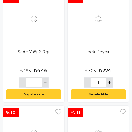
Sade Yağ 350gr
İnek Peyniri
₺446
₺274
₺495
₺305
Sepete Ekle
Sepete Ekle
%10
%10