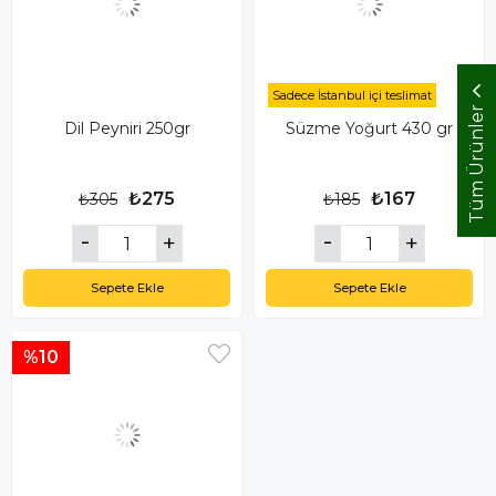
Sadece İstanbul içi teslimat
Tüm Ürünler
Dil Peyniri 250gr
Süzme Yoğurt 430 gr
₺275
₺167
₺305
₺185
Sepete Ekle
Sepete Ekle
%10