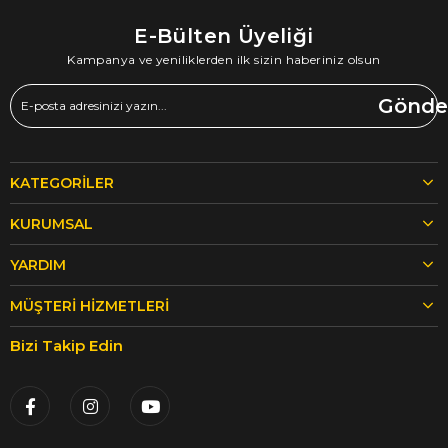
güçlendirir.
E-Bülten Üyeliği
Bebek ve Çocuklar İçin Güvenli
Kampanya ve yeniliklerden ilk sizin haberiniz olsun
Seçim
Anne hassasiyetiyle üretilen süt ürünlerimiz katkı ve
Gönde
koruyucu içermez. Bebeklerin ve çocukların sindirim
sistemine uygun, besleyici ve güvenli bir besin
kaynağıdır. Doğal üretim sayesinde çocukların sağlıklı
KATEGORILER
büyümesine destek olur.
KURUMSAL
Rejeneratif ve Sürdürülebilir
Çiftçilik
YARDIM
Hayvanlarımız serbestçe dolaşır, doğal ortamlarında
MÜŞTERI HIZMETLERI
yaşar ve sağlıklı yemlerle beslenir. Çiftliğimizde
Bizi Takip Edin
rejeneratif tarım uygulamaları yapılır; toprak sağlığı
korunur ve çevre dostu bir üretim zinciri desteklenir.
Böylece hem hayvan refahını hem de ekosistemi
gözetiriz.