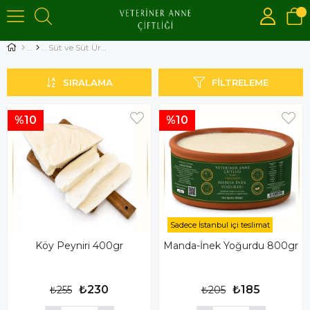
Süt ve Süt Ürünleri
SIRALAMA
FILTRELEME
%10
%10
Sadece İstanbul içi teslimat
Köy Peyniri 400gr
Manda-İnek Yoğurdu 800gr
₺230
₺185
₺255
₺205