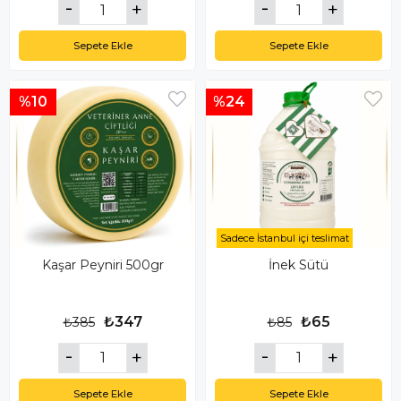
Sepete Ekle
Sepete Ekle
%10
%24
Sadece İstanbul içi teslimat
Kaşar Peyniri 500gr
İnek Sütü
₺347
₺65
₺385
₺85
Sepete Ekle
Sepete Ekle