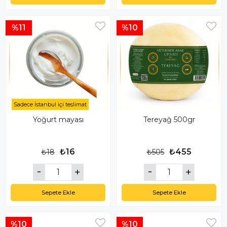
%11
%10
Sadece İstanbul içi teslimat
Yoğurt mayası
Tereyağ 500gr
₺16
₺455
₺18
₺505
Sepete Ekle
Sepete Ekle
%10
%10