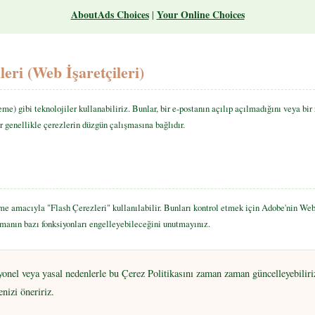
AboutAds Choices
Your Online Choices
|
eri (Web İşaretçileri)
me) gibi teknolojiler kullanabiliriz. Bunlar, bir e-postanın açılıp açılmadığını veya bi
 genellikle çerezlerin düzgün çalışmasına bağlıdır.
me amacıyla "Flash Çerezleri" kullanılabilir. Bunları kontrol etmek için Adobe'nin We
lamanın bazı fonksiyonları engelleyebileceğini unutmayınız.
nel veya yasal nedenlerle bu Çerez Politikasını zaman zaman güncelleyebiliriz
nizi öneririz.