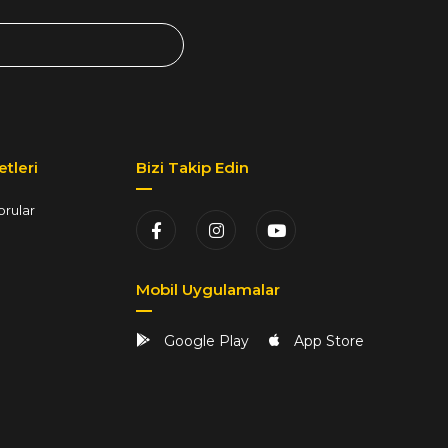
tleri
Bizi Takip Edin
orular
Mobil Uygulamalar
Google Play
App Store