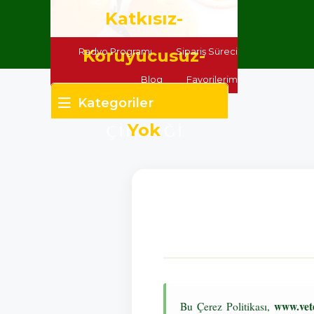
Katkısız-
Radyo Programı
Koruyucusuz-
Sipariş Süreci
Blog
Favorilerim
Zirai(Pestisit) İlaç
Kategoriler
Yok
www.vet
Bu Çerez Politikası,