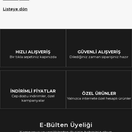
Listeye dön
HIZLI ALIŞVERİŞ
GÜVENLİ ALIŞVERİŞ
Bir tıkla sepetiniz kapınızda
Dilediğiniz zaman siparişiniz hazır
İNDİRİMLİ FİYATLAR
ÖZEL ÜRÜNLER
Cep dostu indirimler, özel
Yalnızca internete özel hesaplı ürünler
kampanyalar
E-Bülten Üyeliği
Kampanya ve yeniliklerden ilk sizin haberiniz olsun