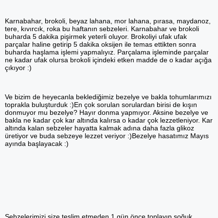
Karnabahar, brokoli, beyaz lahana, mor lahana, pırasa, maydanoz,
tere, kıvırcık, roka bu haftanın sebzeleri. Karnabahar ve brokoli
buharda 5 dakika pişirmek yeterli oluyor. Brokoliyi ufak ufak
parçalar haline getirip 5 dakika oksijen ile temas ettikten sonra
buharda haşlama işlemi yapmalıyız. Parçalama işleminde parçalar
ne kadar ufak olursa brokoli içindeki etken madde de o kadar açığa
çıkıyor :)
Ve bizim de heyecanla beklediğimiz bezelye ve bakla tohumlarımızı
toprakla buluşturduk :)En çok sorulan sorulardan birisi de kışın
donmuyor mu bezelye? Hayır donma yapmıyor. Aksine bezelye ve
bakla ne kadar çok kar altında kalırsa o kadar çok lezzetleniyor. Kar
altında kalan sebzeler hayatta kalmak adına daha fazla glikoz
üretiyor ve buda sebzeye lezzet veriyor :)Bezelye hasatımız Mayıs
ayında başlayacak :)
Sebzelerimizi size teslim etmeden 1 gün önce toplayıp soğuk