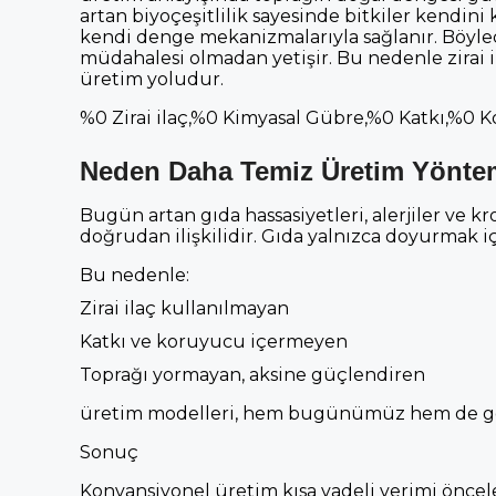
artan biyoçeşitlilik sayesinde bitkiler kendini
kendi denge mekanizmalarıyla sağlanır. Böylece
müdahalesi olmadan yetişir. Bu nedenle zirai il
üretim yoludur.
%0 Zirai ilaç,%0 Kimyasal Gübre,%0 Katkı,%0 
Neden Daha Temiz Üretim Yönte
Bugün artan gıda hassasiyetleri, alerjiler ve kr
doğrudan ilişkilidir. Gıda yalnızca doyurmak i
Bu nedenle:
Zirai ilaç kullanılmayan
Katkı ve koruyucu içermeyen
Toprağı yormayan, aksine güçlendiren
üretim modelleri, hem bugünümüz hem de gele
Sonuç
Konvansiyonel üretim kısa vadeli verimi öncele