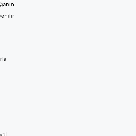
oğanın
enilir
rla
yol