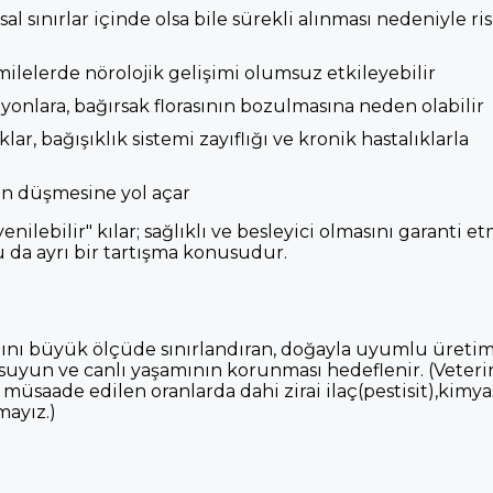
l sınırlar içinde olsa bile sürekli alınması nedeniyle ri
hamilelerde nörolojik gelişimi olumsuz etkileyebilir
yonlara, bağırsak florasının bozulmasına neden olabilir
r, bağışıklık sistemi zayıflığı ve kronik hastalıklarla
nin düşmesine yol açar
nilebilir" kılar; sağlıklı ve besleyici olmasını garanti e
 da ayrı bir tartışma konusudur.
mını büyük ölçüde sınırlandıran, doğayla uyumlu üreti
, suyun ve canlı yaşamının korunması hedeflenir. (Veteri
müsaade edilen oranlarda dahi zirai ilaç(pestisit),kimya
ayız.)