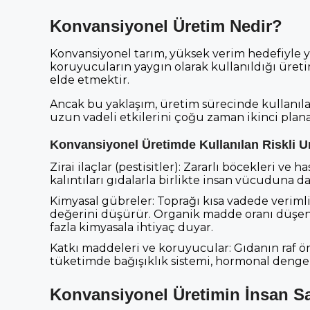
Konvansiyonel Üretim Nedir?
Konvansiyonel tarım, yüksek verim hedefiyle yap
koruyucuların yaygın olarak kullanıldığı üret
elde etmektir.
Ancak bu yaklaşım, üretim sürecinde kullanıl
uzun vadeli etkilerini çoğu zaman ikinci plana 
Konvansiyonel Üretimde Kullanılan Riskli U
Zirai ilaçlar (pestisitler): Zararlı böcekleri ve
kalıntıları gıdalarla birlikte insan vücuduna da 
Kimyasal gübreler: Toprağı kısa vadede verimli
değerini düşürür. Organik madde oranı düşen 
fazla kimyasala ihtiyaç duyar.
Katkı maddeleri ve koruyucular: Gıdanın raf ö
tüketimde bağışıklık sistemi, hormonal denge 
Konvansiyonel Üretimin İnsan Sağ