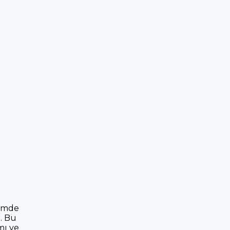
timde
r. Bu
mı ve