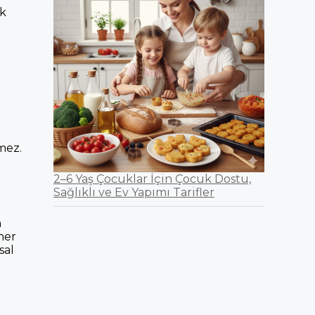
sk
tmez.
2–6 Yaş Çocuklar İçin Çocuk Dostu,
Sağlıklı ve Ev Yapımı Tarifler
m
ner
sal