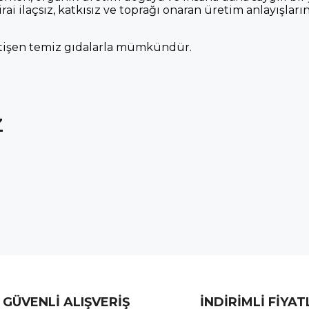
rai ilaçsız, katkısız ve toprağı onaran üretim anlayışların
 yetişen temiz gıdalarla mümkündür.
Z
GÜVENLİ ALIŞVERİŞ
İNDİRİMLİ FİYA