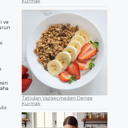
Kurmak
i ve
 ürün
ni
n
esin
daha
Tatlıdan Vazgeçmeden Denge
Kurmak
lir.