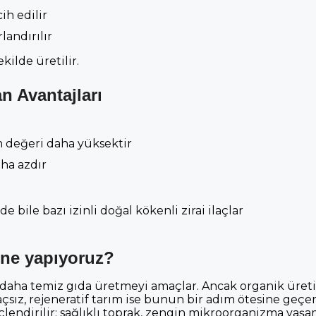
ih edilir
landırılır
kilde üretilir.
n Avantajları
n değeri daha yüksektir
aha azdır
 bile bazı izinli doğal kökenli zirai ilaçlar
z ne yapıyoruz?
rak daha temiz gıda üretmeyi amaçlar. Ancak organik üre
ai ilaçsız, rejeneratif tarım ise bunun bir adım ötesine geçe
lendirilir; sağlıklı toprak, zengin mikroorganizma yaşa