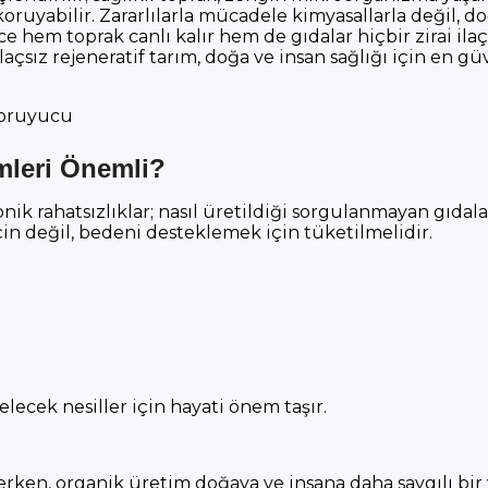
 koruyabilir. Zararlılarla mücadele kimyasallarla değil, d
 hem toprak canlı kalır hem de gıdalar hiçbir zirai ilaç
açsız rejeneratif tarım, doğa ve insan sağlığı için en güv
Koruyucu
mleri Önemli?
onik rahatsızlıklar; nasıl üretildiği sorgulanmayan gıdala
çin değil, bedeni desteklemek için tüketilmelidir.
cek nesiller için hayati önem taşır.
rken, organik üretim doğaya ve insana daha saygılı bir 