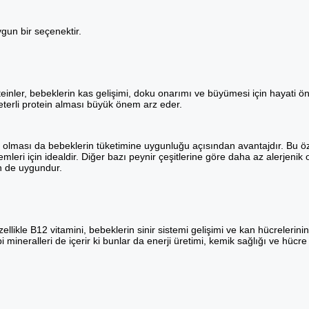
ygun bir seçenektir.
proteinler, bebeklerin kas gelişimi, doku onarımı ve büyümesi için hayati 
yeterli protein alması büyük önem arz eder.
ahip olması da bebeklerin tüketimine uygunluğu açısından avantajdır. Bu öze
leri için idealdir. Diğer bazı peynir çeşitlerine göre daha az alerjenik
in de uygundur.
ellikle B12 vitamini, bebeklerin sinir sistemi gelişimi ve kan hücrelerinin
mineralleri de içerir ki bunlar da enerji üretimi, kemik sağlığı ve hücre