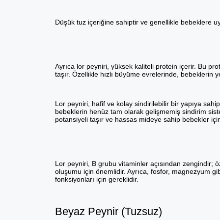
Düşük tuz içeriğine sahiptir ve genellikle bebeklere u
Ayrıca lor peyniri, yüksek kaliteli protein içerir. Bu 
taşır. Özellikle hızlı büyüme evrelerinde, bebeklerin 
Lor peyniri, hafif ve kolay sindirilebilir bir yapıya s
bebeklerin henüz tam olarak gelişmemiş sindirim sistem
potansiyeli taşır ve hassas mideye sahip bebekler iç
Lor peyniri, B grubu vitaminler açısından zengindir; öz
oluşumu için önemlidir. Ayrıca, fosfor, magnezyum gibi 
fonksiyonları için gereklidir.
Beyaz Peynir (Tuzsuz)