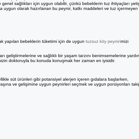
enel sağlıkları için uygun olabilir, çünkü bebeklerin tuz ihtiyaçları yeti
a uygun olarak hazırlanan bu peynir, katkı maddeleri ve tuz içermeyen 
ak yapılan bebeklerin tüketimi için de uygun
tuzsuz köy peyniri
mizi
rı geliştirmelerine ve sağlıklı bir yaşam tarzını benimsemelerine yardı
inizin doktoruyla bu konuda konuşmak her zaman en iyisidir.
ikle süt ürünleri gibi potansiyel alerjen içeren gıdalara başlarken,
aşına ve gelişimine uygun peynirleri seçmek ve uygun porsiyonları tak