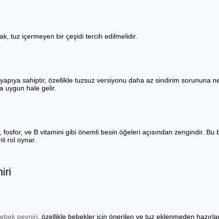
k, tuz içermeyen bir çeşidi tercih edilmelidir.
r yapıya sahiptir, özellikle tuzsuz versiyonu daha az sindirim sorununa 
a uygun hale gelir.
, fosfor, ve B vitamini gibi önemli besin öğeleri açısından zengindir. Bu 
i rol oynar.
iri
ebek peyniri
, özellikle bebekler için önerilen ve tuz eklenmeden hazırla