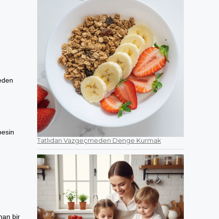
neden
besin
Tatlıdan Vazgeçmeden Denge Kurmak
nan bir