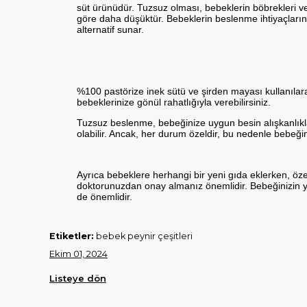
süt ürünüdür. Tuzsuz olması, bebeklerin böbrekleri ve g
göre daha düşüktür. Bebeklerin beslenme ihtiyaçların
alternatif sunar.
%100 pastörize inek sütü ve şirden mayası kullanılar
bebeklerinize gönül rahatlığıyla verebilirsiniz.
Tuzsuz beslenme, bebeğinize uygun besin alışkanlıkla
olabilir. Ancak, her durum özeldir, bu nedenle bebeğ
Ayrıca bebeklere herhangi bir yeni gıda eklerken, özell
doktorunuzdan onay almanız önemlidir. Bebeğinizin y
de önemlidir.
Etiketler:
bebek peynir çeşitleri
Ekim 01, 2024
Listeye dön