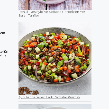
Renkli, Besleyici ve Sofrada Gerçekten Yer
Bulan Tarifler
önem
lliği,
 olma
Aynı Tencereden Farklı Sofralar Kurmak