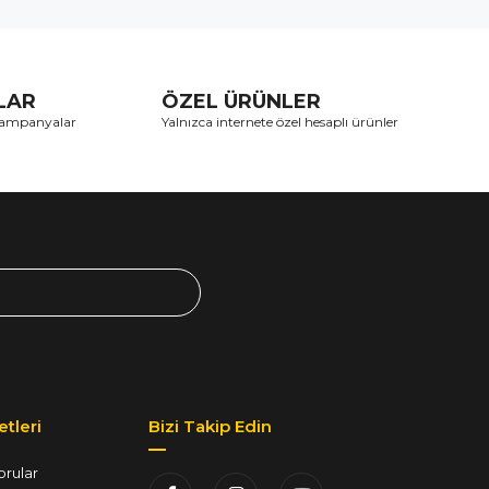
TLAR
ÖZEL ÜRÜNLER
 kampanyalar
Yalnızca internete özel hesaplı ürünler
tleri
Bizi Takip Edin
orular