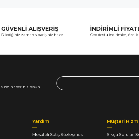
GÜVENLİ ALIŞVERİŞ
İNDİRİMLİ FİYA
Dilediğiniz zaman siparişiniz hazır
Cep dostu indirimler, özel
 sizin haberiniz olsun
Yardım
Müşteri Hizme
Mesafeli Satış Sözleşmesi
Sıkça Sorulan S