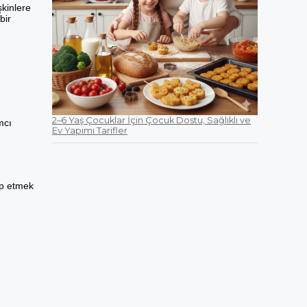
şkinlere
bir
2–6 Yaş Çocuklar İçin Çocuk Dostu, Sağlıklı ve
mcı
Ev Yapımı Tarifler
ip etmek