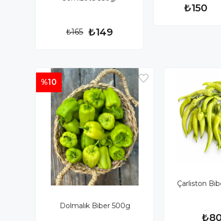
₺150
₺149
₺165
%10
Çarliston Bi
Dolmalık Biber 500g
₺8