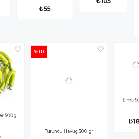
₺105
₺55
%10
Elma 5
ber 500g
₺1
Turuncu Havuç 500 gr
0