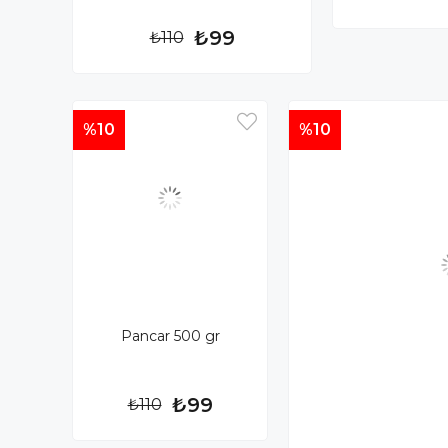
₺99
₺110
%10
%10
Pancar 500 gr
₺99
₺110