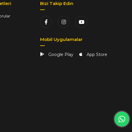
tleri
Bizi Takip Edin
orular
Mobil Uygulamalar
Google Play
App Store