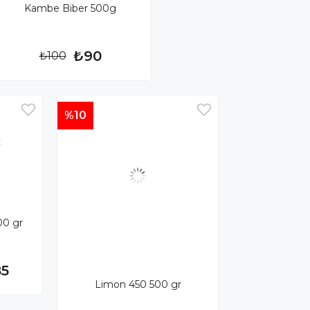
Kambe Biber 500g
₺90
₺100
%10
00 gr
85
Limon 450 500 gr