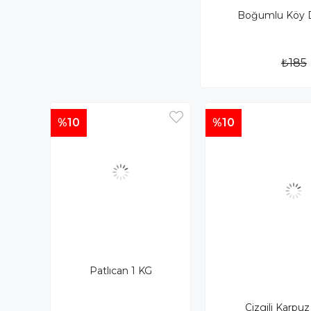
Boğumlu Köy 
₺185
%10
%10
Patlıcan 1 KG
Çizgili Karpuz