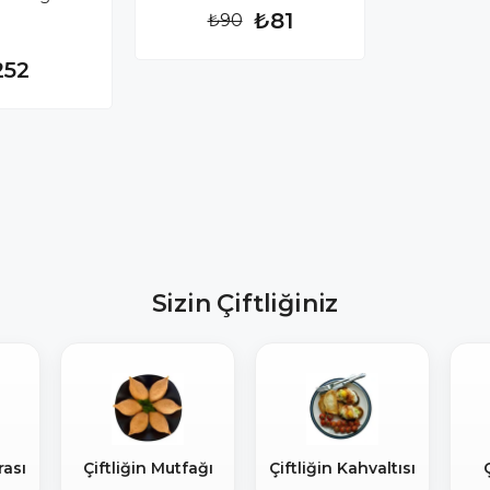
₺81
₺90
252
Sizin Çiftliğiniz
rası
Çiftliğin Mutfağı
Çiftliğin Kahvaltısı
Ç