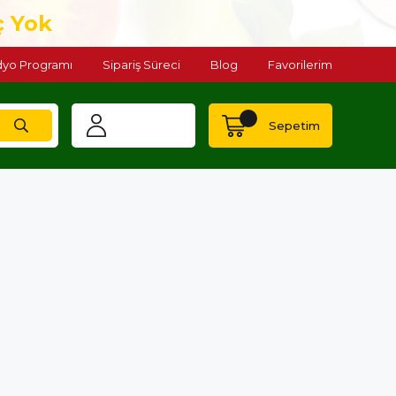
ç Yok
yo Programı
Sipariş Süreci
Blog
Favorilerim
Sepetim