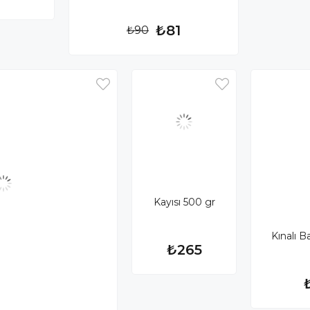
₺81
₺90
Kayısı 500 gr
Kınalı 
₺265