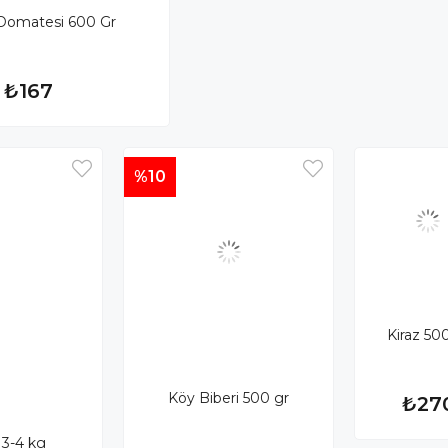
Domatesi 600 Gr
₺167
%10
Kiraz 50
Köy Biberi 500 gr
₺27
 3-4 kg