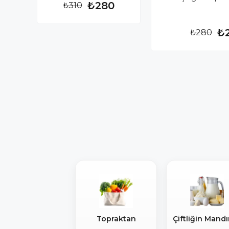
₺280
₺310
₺
₺280
Topraktan
Çiftliğin Mandı