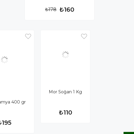
₺160
₺178
Mor Soğan 1 Kg
Bamya 400 gr
₺110
₺195