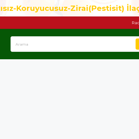
ısız-Koruyucusuz-Zirai(Pestisit) İla
Rad