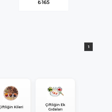
₺165
1
Çiftliğin Ek
iftliğin Kileri
Gıdaları