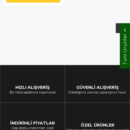
1
Tüm Ürünler
HIZLI ALIŞVERİŞ
GÜVENLİ ALIŞVERİŞ
Bir tıkla sepetiniz kapınızda
Dilediğiniz zaman siparişiniz hazır
İNDİRİMLİ FİYATLAR
ÖZEL ÜRÜNLER
Cep dostu indirimler, özel
Yalnızca internete özel hesaplı ürünler