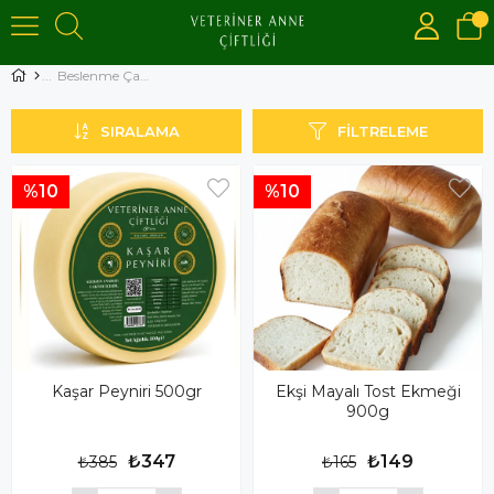
Beslenme Çantası
SIRALAMA
FILTRELEME
%10
%10
Kaşar Peyniri 500gr
Ekşi Mayalı Tost Ekmeği
900g
₺347
₺149
₺385
₺165