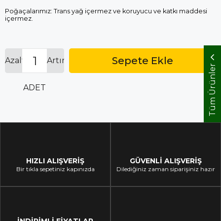
İndirim
Poğaçalarımız: Trans yağ içermez ve koruyucu ve katkı maddesi
içermez.
Azalt
Artır
Tüm Ürünler
ADET
HIZLI ALIŞVERİŞ
GÜVENLİ ALIŞVERİŞ
Bir tıkla sepetiniz kapınızda
Dilediğiniz zaman siparişiniz hazır