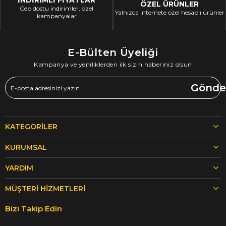
İNDİRİMLİ FİYATLAR
ÖZEL ÜRÜNLER
Cep dostu indirimler, özel
Yalnızca internete özel hesaplı ürünler
kampanyalar
E-Bülten Üyeliği
Kampanya ve yeniliklerden ilk sizin haberiniz olsun
Gönde
KATEGORILER
KURUMSAL
YARDIM
MÜŞTERI HIZMETLERI
Bizi Takip Edin