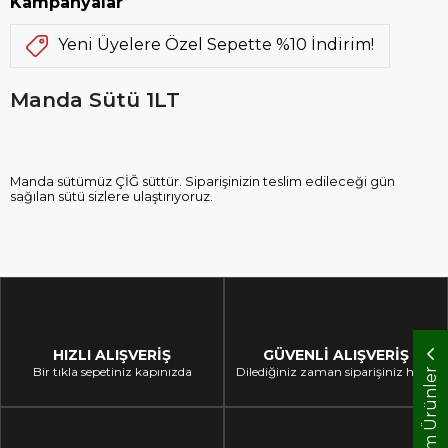
Kampanyalar
Yeni Üyelere Özel Sepette %10 İndirim!
Manda Sütü 1LT
Manda sütümüz ÇİĞ süttür. Siparişinizin teslim edileceği gün
sağılan sütü sizlere ulaştırıyoruz.
HIZLI ALIŞVERİŞ
GÜVENLİ ALIŞVERİŞ
Bir tıkla sepetiniz kapınızda
Dilediğiniz zaman siparişiniz hazır
Tüm Ürünler