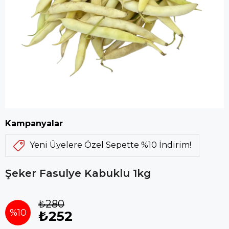
Kampanyalar
Yeni Üyelere Özel Sepette %10 İndirim!
Şeker Fasulye Kabuklu 1kg
₺280
%
10
₺252