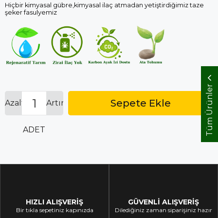
Hiçbir kimyasal gübre,kimyasal ilaç atmadan yetiştirdiğimiz taze
İndirim
şeker fasulyemiz
Tüm Ürünler
Azalt
Artır
ADET
HIZLI ALIŞVERİŞ
GÜVENLİ ALIŞVERİŞ
Bir tıkla sepetiniz kapınızda
Dilediğiniz zaman siparişiniz hazır