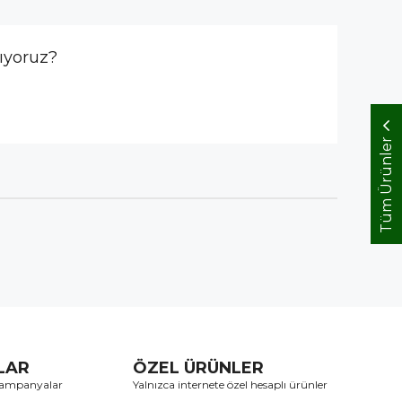
ıyoruz?
Tüm Ürünler
TLAR
ÖZEL ÜRÜNLER
 kampanyalar
Yalnızca internete özel hesaplı ürünler