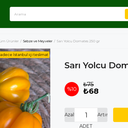
üm Ürünler
Sebze ve Meyveler
Sarı Yolcu Domates 250 gr
adece İstanbul içi teslimat
Sarı Yolcu Do
₺75
%
10
₺68
İndirim
Azalt
Artır
ADET