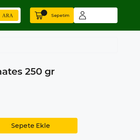
Sepetim
mates 250 gr