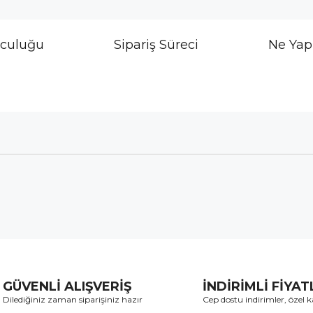
lculuğu
Sipariş Süreci
Ne Yap
GÜVENLİ ALIŞVERİŞ
İNDİRİMLİ FİYA
Dilediğiniz zaman siparişiniz hazır
Cep dostu indirimler, özel