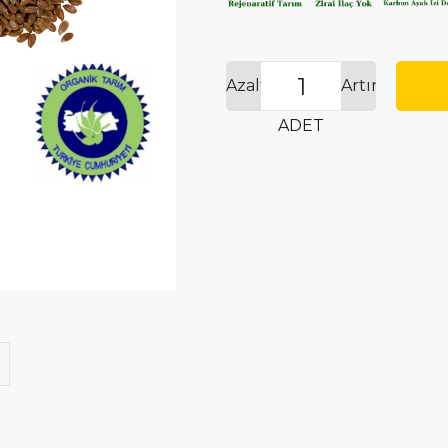
Azalt
Artır
ADET