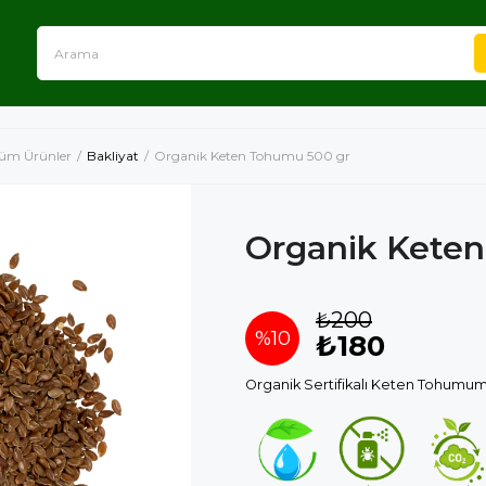
üm Ürünler
Bakliyat
Organik Keten Tohumu 500 gr
Organik Kete
₺200
%
10
₺180
Organik Sertifikalı Keten Tohumu
İndirim