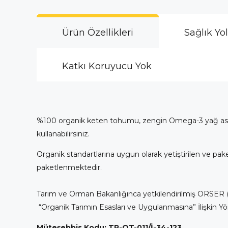
Ürün Özellikleri
Sağlık Yo
Katkı Koruyucu Yok
%100 organik keten tohumu, zengin Omega-3 yağ asitleri,
kullanabilirsiniz.
Organik standartlarına uygun olarak yetiştirilen ve pa
paketlenmektedir.
Tarım ve Orman Bakanlığınca yetkilendirilmiş ORSER (
“Organik Tarımın Esasları ve Uygulanmasına” İlişkin Yö
Müteşebbis Kodu: TR-OT-011/İ-34-123