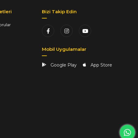
tleri
Bizi Takip Edin
orular
Mobil Uygulamalar
Google Play
App Store