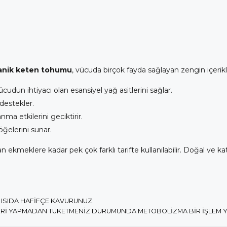
anik
keten tohumu
, vücuda birçok fayda sağlayan zengin içerikler
ücudun ihtiyacı olan esansiyel yağ asitlerini sağlar.
 destekler.
anma etkilerini geciktirir.
öğelerini sunar.
 ekmeklere kadar pek çok farklı tarifte kullanılabilir. Doğal ve 
ISIDA HAFİFÇE KAVURUNUZ.
Rİ YAPMADAN TÜKETMENİZ DURUMUNDA METOBOLİZMA BİR İŞLEM YA