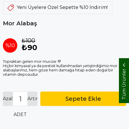
Yeni Üyelere Özel Sepette %10 İndirim!
Mor Alabaş
₺100
%
10
₺90
İndirim
Topraktan gelen mor mucize 💜
Hiçbir kimyasal ya da pestisit kullanılmadan yetiştirdiğimiz mor
alabaşlarımız, hem göze hem damağa hitap eden doğal bir
Tüm Ürünler
vitamin deposudur.
Azalt
Artır
ADET