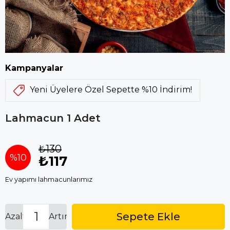
Kampanyalar
Yeni Üyelere Özel Sepette %10 İndirim!
Lahmacun 1 Adet
₺130
%
10
₺117
Ev yapımı lahmacunlarımız
İndirim
Azalt
Artır