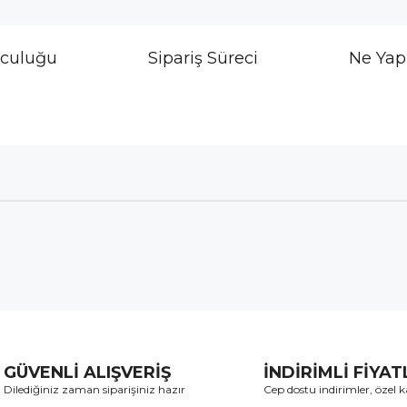
lculuğu
Sipariş Süreci
Ne Yap
GÜVENLİ ALIŞVERİŞ
İNDİRİMLİ FİYA
Dilediğiniz zaman siparişiniz hazır
Cep dostu indirimler, özel