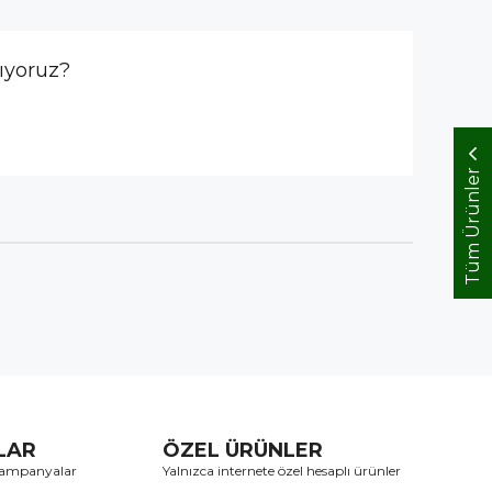
ıyoruz?
Tüm Ürünler
TLAR
ÖZEL ÜRÜNLER
 kampanyalar
Yalnızca internete özel hesaplı ürünler