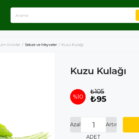
üm Ürünler
Sebze ve Meyveler
Kuzu Kulağı
Kuzu Kulağı
₺105
%
10
₺95
İndirim
Azalt
Artır
ADET