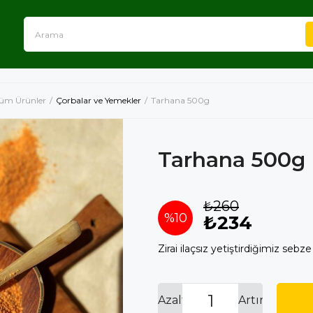
üm Ürünler
Çorbalar ve Yemekler
Tarhana 500g
Tarhana 500g
₺260
%
10
₺234
Zirai ilaçsız yetiştirdiğimiz se
İndirim
Azalt
Artır