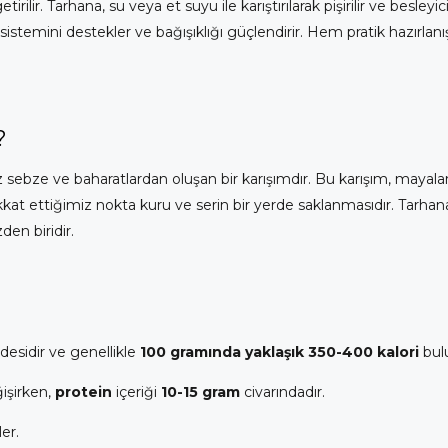
ilir. Tarhana, su veya et suyu ile karıştırılarak pişirilir ve besleyic
im sistemini destekler ve bağışıklığı güçlendirir. Hem pratik hazırl
?
miz sebze ve baharatlardan oluşan bir karışımdır. Bu karışım, maya
at ettiğimiz nokta kuru ve serin bir yerde saklanmasıdır. Tarhan
den biridir.
desidir ve genellikle
100 gramında yaklaşık 350-400 kalori
bul
işirken,
protein
içeriği
10-15 gram
civarındadır.
er.