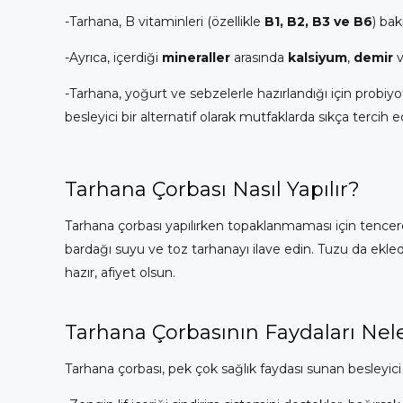
-Tarhana, B vitaminleri (özellikle
B1, B2, B3 ve B6
) ba
-Ayrıca, içerdiği
mineraller
arasında
kalsiyum
,
demir
-Tarhana, yoğurt ve sebzelerle hazırlandığı için probiyot
besleyici bir alternatif olarak mutfaklarda sıkça tercih edi
Tarhana Çorbası Nasıl Yapılır?
Tarhana çorbası yapılırken topaklanmaması için tencered
bardağı suyu ve toz tarhanayı ilave edin. Tuzu da ekled
hazır, afiyet olsun.
Tarhana Çorbasının Faydaları Nel
Tarhana çorbası, pek çok sağlık faydası sunan besleyici