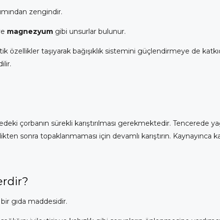
kımından zengindir.
ve
magnezyum
gibi unsurlar bulunur.
ik özellikler taşıyarak bağışıklık sistemini güçlendirmeye de katkıd
lir.
eki çorbanın sürekli karıştırılması gerekmektedir. Tencerede yağ, 
ikten sonra topaklanmaması için devamlı karıştırın. Kaynayınca ka
erdir?
 bir gıda maddesidir.