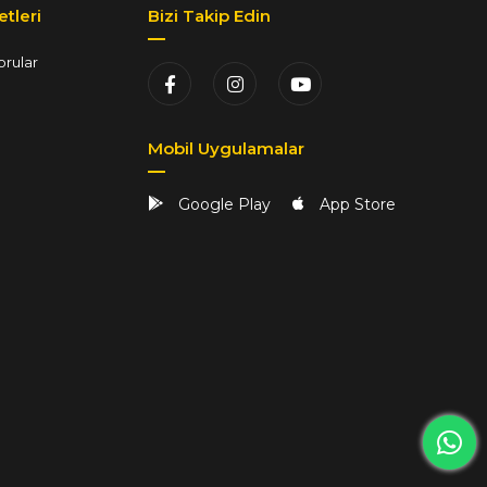
tleri
Bizi Takip Edin
orular
Mobil Uygulamalar
Google Play
App Store