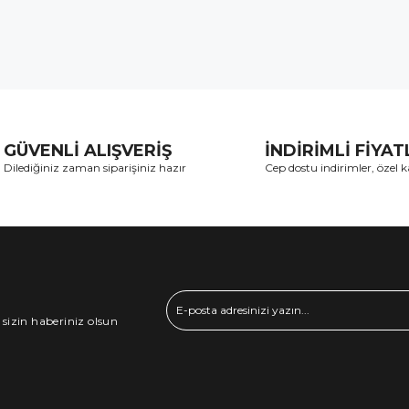
GÜVENLİ ALIŞVERİŞ
İNDİRİMLİ FİYA
Dilediğiniz zaman siparişiniz hazır
Cep dostu indirimler, özel
 sizin haberiniz olsun