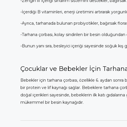
-Zengin lif içeriği sindirim sistemini destekler, bağırsak 
-İçerdiği B vitaminleri, enerji üretimini artırarak yorgunl
-Ayrıca, tarhanada bulunan probiyotikler, bağırsak flo
-Tarhana çorbası, kolay sindirilen bir besin olduğundan 
-Bunun yanı sıra, besleyici içeriği sayesinde soğuk kış gün
Çocuklar ve Bebekler İçin Tarhan
Bebekler için tarhana çorbası, özellikle 6. aydan sonra 
bir protein ve lif kaynağı sağlar. Bebeklere tarhana çorba
doğal içerikleri sayesinde, bebeklerin ilk katı gıdaları
mükemmel bir besin kaynağıdır.