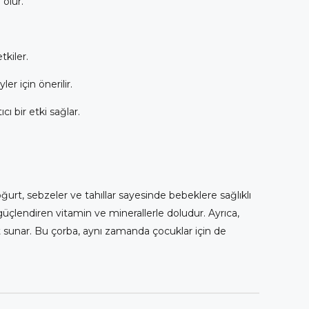
 olur.
kiler.
r için önerilir.
cı bir etki sağlar.
ğurt, sebzeler ve tahıllar sayesinde bebeklere sağlıklı
i güçlendiren vitamin ve minerallerle doludur. Ayrıca,
et sunar. Bu çorba, aynı zamanda çocuklar için de