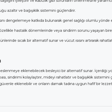
sağlığını iyileştirir ve kabızlık gibi sorunların önlenmesine yardımcı
uğu azaltır ve bağışıklık sistemini güçlendirir.
rasını dengelemeye katkıda bulunarak genel sağlığı olumlu yönde et
özellikle hastalık dönemlerinde veya sindirim sorunu yaşayan bireyle
lerinde sıcak bir alternatif sunar ve vücut ısısını artırarak rahatlatı
a
beslenmeye eklenebilecek besleyici bir alternatif sunar. İçerdiği yo
sı, sindirimi kolaylaştırır, mideyi rahatlatır ve bağışıklık sistemin
na güvenle eklenebilir ve onların damak tadına uygun hafif bir lezz