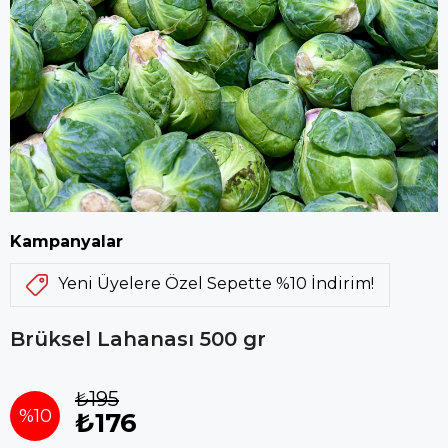
Kampanyalar
Yeni Üyelere Özel Sepette %10 İndirim!
Brüksel Lahanası 500 gr
₺195
%
10
₺176