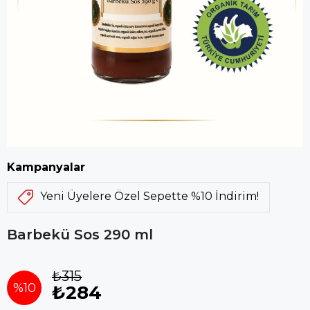
Kampanyalar
Yeni Üyelere Özel Sepette %10 İndirim!
Barbekü Sos 290 ml
₺315
%
10
₺284