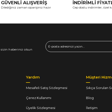
GÜVENLİ ALIŞVERİŞ
İNDİRİMLİ FİYA
Dilediğiniz zaman siparişiniz hazır
Cep dostu indirimler, özel
 sizin haberiniz olsun
Yardım
Müşteri Hizme
Mesafeli Satış Sözleşmesi
Sıkça Sorulan S
Çerez Kullanımı
Blog
Üyelik Sözleşmesi
İletişim