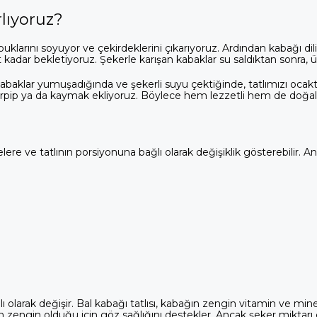
rlıyoruz?
kabuklarını soyuyor ve çekirdeklerini çıkarıyoruz. Ardından kabağı di
at kadar bekletiyoruz. Şekerle karışan kabaklar su saldıktan sonra, 
 Kabaklar yumuşadığında ve şekerli suyu çektiğinde, tatlımızı ocakt
serpip ya da kaymak ekliyoruz. Böylece hem lezzetli hem de doğal bi
lere ve tatlının porsiyonuna bağlı olarak değişiklik gösterebilir. A
 olarak değişir. Bal kabağı tatlısı, kabağın zengin vitamin ve mineral 
ndan zengin olduğu için göz sağlığını destekler. Ancak şeker miktarı