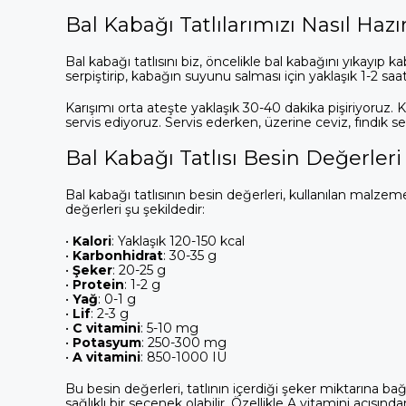
Bal Kabağı Tatlılarımızı Nasıl Hazı
Bal kabağı tatlısını biz, öncelikle bal kabağını yıkayıp 
serpiştirip, kabağın suyunu salması için yaklaşık 1-2 sa
Karışımı orta ateşte yaklaşık 30-40 dakika pişiriyoruz.
servis ediyoruz. Servis ederken, üzerine ceviz, fındık 
Bal Kabağı Tatlısı Besin Değerleri
Bal kabağı tatlısının besin değerleri, kullanılan malzeme
değerleri şu şekildedir:
• 
Kalori
: Yaklaşık 120-150 kcal
• 
Karbonhidrat
: 30-35 g
• 
Şeker
: 20-25 g
• 
Protein
: 1-2 g
• 
Yağ
: 0-1 g
• 
Lif
: 2-3 g
• 
C vitamini
: 5-10 mg
• 
Potasyum
: 250-300 mg
• 
A vitamini
: 850-1000 IU
Bu besin değerleri, tatlının içerdiği şeker miktarına bağlı
sağlıklı bir seçenek olabilir. Özellikle A vitamini açısı