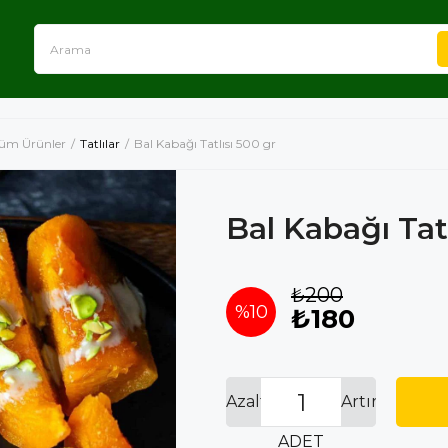
üm Ürünler
Tatlılar
Bal Kabağı Tatlısı 500 gr
Bal Kabağı Tatl
₺200
%
10
₺180
İndirim
Azalt
Artır
ADET