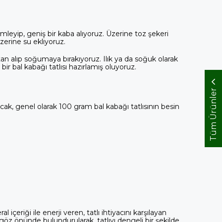
limleyip, geniş bir kaba alıyoruz. Üzerine toz şekeri
üzerine su ekliyoruz.
an alıp soğumaya bırakıyoruz. Ilık ya da soğuk olarak 
r bal kabağı tatlısı hazırlamış oluyoruz.
Tüm Ürünler
ncak, genel olarak 100 gram bal kabağı tatlısının besin
içeriği ile enerji veren, tatlı ihtiyacını karşılayan 
 göz önünde bulundurularak, tatlıyı dengeli bir şekilde 