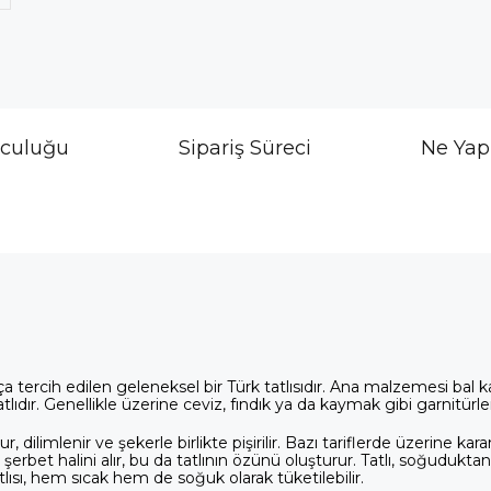
lculuğu
Sipariş Süreci
Ne Yap
ıkça tercih edilen geleneksel bir Türk tatlısıdır. Ana malzemesi bal 
lıdır. Genellikle üzerine ceviz, fındık ya da kaymak gibi garnitürler
 dilimlenir ve şekerle birlikte pişirilir. Bazı tariflerde üzerine kara
şerbet halini alır, bu da tatlının özünü oluşturur. Tatlı, soğudukta
tlısı, hem sıcak hem de soğuk olarak tüketilebilir.