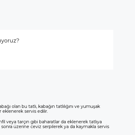
ıyoruz?
kabağı olan bu tatlı, kabağın tatlılığını ve yumuşak
 eklenerek servis edilir.
nfil veya tarçın gibi baharatlar da eklenerek tatlıya 
n sonra üzerine ceviz serpilerek ya da kaymakla servis 