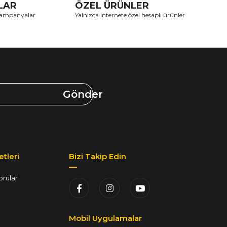
TLAR
ÖZEL ÜRÜNLER
 kampanyalar
Yalnızca internete özel hesaplı ürünler
Gönder
tleri
Bizi Takip Edin
orular
Mobil Uygulamalar